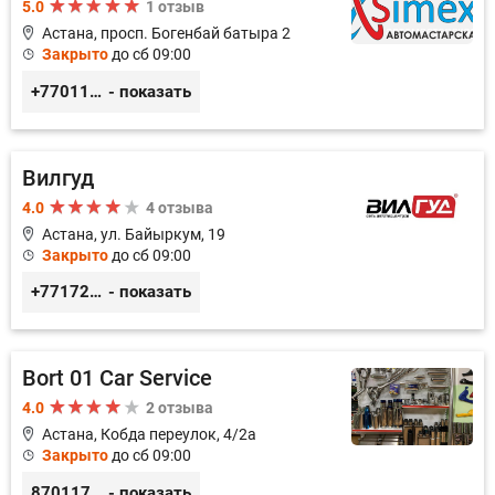
5.0
1 отзыв
Астана, просп. Богенбай батыра 2
Закрыто
до сб 09:00
+77011248780
- показать
Вилгуд
4.0
4 отзыва
Астана, ул. Байыркум, 19
Закрыто
до сб 09:00
+77172978380
- показать
Bort 01 Car Service
4.0
2 отзыва
Астана, Кобда переулок, 4/2а
Закрыто
до сб 09:00
87011754444
- показать