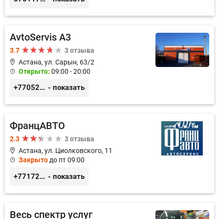
AvtoServis A3
3.7
3 отзыва
Астана, ул. Сарын, 63/2
Открыто:
09:00 - 20:00
+77052327760
- показать
ФранцАВТО
2.3
3 отзыва
Астана, ул. Циолковского, 11
Закрыто
до пт 09:00
+77172541601
- показать
Весь спектр услуг