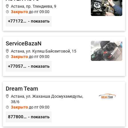
Астана, пр. Тлендиева, 9
Закрыто
до пт 09:00
+77172944444
- показать
ServiceBazaN
Астана, ул. Куляш Байсеитовой, 15
Закрыто
до пт 09:00
+77057425938
- показать
Dream Team
Астана, ул. Жаханша Досмухамедулы,
38/6
Закрыто
до пт 09:00
87780008628
- показать