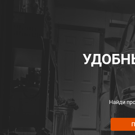
УДОБН
Найди про
П