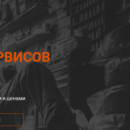
РВИСОВ
и и ценами
М