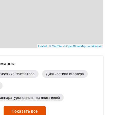
Leaflet
|
© MapTiler
© OpenStreetMap contributors
 марок:
ностика генератора
Диагностика стартера
 аппаратуры дизельных двигателей
 системы
Долив масла КПП
Показать все