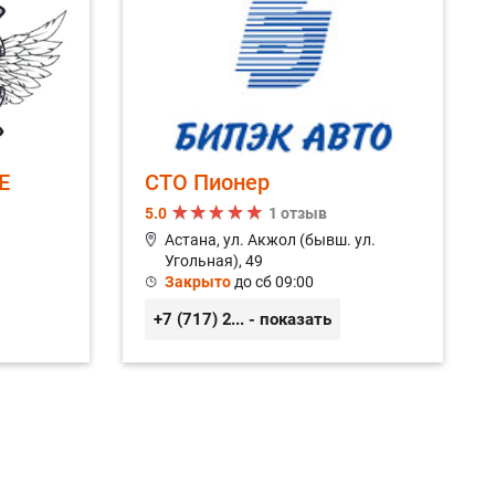
ого цилиндра
ых колодок
Замена компрессора
ле
Замена масла в КПП
E
СТО Пионер
ах трансмиссии
5.0
1 отзыв
Астана, ул. Акжол (бывш. ул.
ских жидкостей
Замена масла МКПП
Угольная), 49
Закрыто
до сб 09:00
тра
Замена МКПП
+7 (717) 254-58-47
... - показать
евой тяги
а генератора
Замена отбойников
идкости
Замена патрубка системы охлаждения