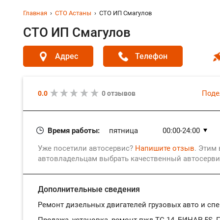
Главная
СТО Астаны
СТО ИП Смагулов
СТО ИП Смагулов
Адрес
Телефон
Поде
0.0
0 отзывов
Время работы:
пятница
00:00-24:00
суббота
00:00-24:00
Уже посетили автосервис?
Напишите отзыв
. Этим
воскресенье
00:00-24:00
автовладельцам выбрать качественный автосерви
понедельник
00:00-24:00
вторник
00:00-24:00
Дополнительные сведения
среда
00:00-24:00
Ремонт дизельных двигателей грузовых авто и спе
четверг
00:00-24:00
Продажа, установка, ремонт пжд ТС-14, БИНАР 5S,