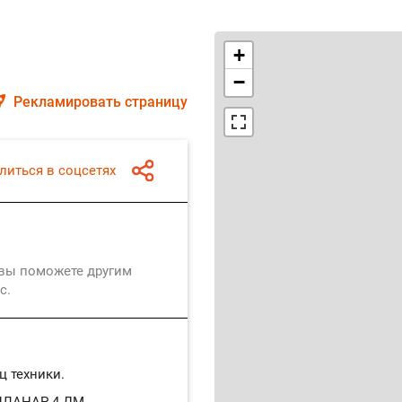
+
−
Рекламировать страницу
литься в соцсетях
 вы поможете другим
с.
ц техники.
 ПЛАНАР-4 ДМ