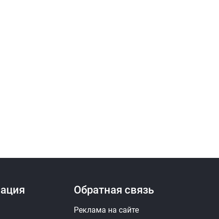
я
Замена передних амортизаторов
зных колодок
Замена пневмоподушки
шипника
Замена подушки КПП
пицы
Замена полуоси
луприцепа
Замена помпы
 цилиндров (ГБЦ)
скного коллектора
анной крышки
Замена пыльника рулевой тяги
Замена рабочего тормозного цилиндра
ация
Обратная связь
ра сцепления
Замена радиатора отопления
Реклама на сайте