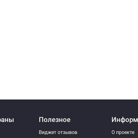
Замена педали сцеплени
Замена передних тормо
Замена подвесного под
Замена подшипника сту
Замена полурессоры по
Замена прокладки блока
Замена прокладки выпу
Замена прокладки клап
Замена пыльника ШРУС
раны
Полезное
Информ
Замена рабочего цилинд
Виджет отзывов
О проекте