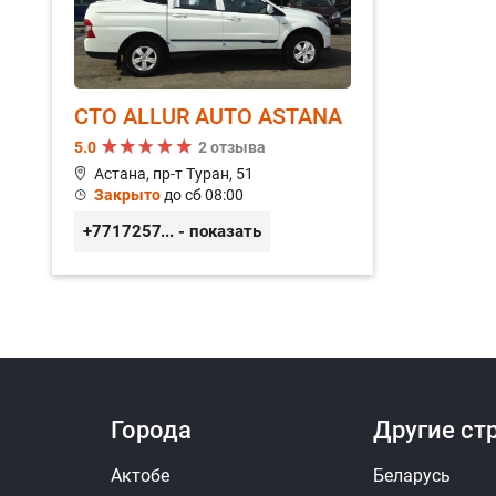
СТО ALLUR AUTO ASTANA
5.0
2 отзыва
Астана, пр-т Туран, 51
Закрыто
до сб 08:00
+77172571571
... - показать
Ответить на отзыв
Ответ
Города
Другие ст
Актобе
Беларусь