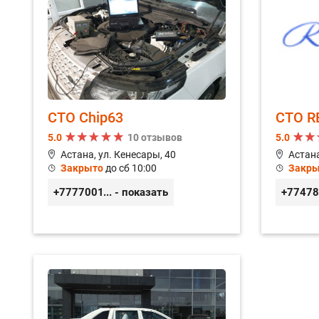
СТО Chip63
СТО R
5.0
10 отзывов
5.0
Астана, ул. Кенесары, 40
Астана
Закрыто
до сб 10:00
Закры
+77770019318
... - показать
+7747