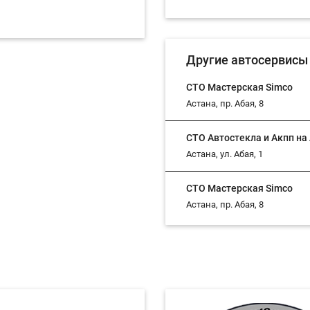
Замена автоламп
Замена барабанных кол
Другие автосервисы 
Замена верхней опоры 
СТО Мастерская Simco
Астана, пр. Абая, 8
Замена водяной помпы
СТО Автостекла и Акпп на 
Замена воздушного фил
Астана, ул. Абая, 1
Замена воздушного фил
СТО Мастерская Simco
Астана, пр. Абая, 8
Замена выжимного подш
Замена главного тормоз
Замена главного цилинд
Замена дизельных форс