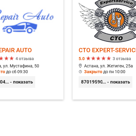
Замена заднего тормозн
Замена задних тормозн
Замена масла в двигате
EPAIR AUTO
СТО EXPERT-SERVIC
Замена масла в элемент
4 отзыва
5.0
3 отзыва
, ул. Мустафина, 50
Астана, ул. Жетиген, 25а
Замена масла и техниче
то
до сб 09:30
Закрыто
до пн 10:00
Замена масляного филь
8040784
... - показать
87019590300
... - показать
Замена наконечника рул
Замена натяжного ролик
Замена охлаждающей ж