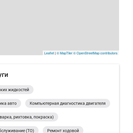
Leaflet
|
© MapTiler
© OpenStreetMap contributors
уги
ских жидкостей
ика авто
Компьютерная диагностика двигателя
варка, рихтовка, покраска)
бслуживание (ТО)
Ремонт ходовой