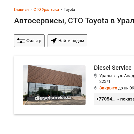
Главная
СТО Уральска
Toyota
Автосервисы, СТО Toyota в Урал
Фильтр
Найти рядом
Diesel Service
Уральск, ул. Ака
223/1
Закрыто
до пн 09
+77054104109
- показ