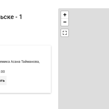
+
ьске - 1
−
демика Асана Тайманова,
:00
ать