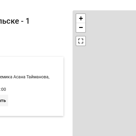
+
ьске - 1
−
демика Асана Тайманова,
:00
ать