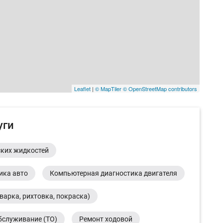
Leaflet
|
© MapTiler
© OpenStreetMap contributors
уги
ских жидкостей
ика авто
Компьютерная диагностика двигателя
варка, рихтовка, покраска)
бслуживание (ТО)
Ремонт ходовой