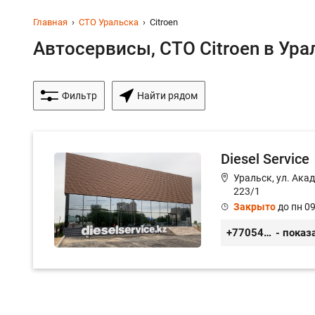
Главная
СТО Уральска
Citroen
Автосервисы, СТО Citroen в Урал
Фильтр
Найти рядом
Diesel Service
Уральск, ул. Ака
223/1
Закрыто
до пн 09
+77054104109
- показ