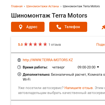
Главная
Шиномонтажи Астаны
Шиномонтаж Terra Motors
Шиномонтаж Terra Motors
Адрес
Телефон
Поде
5.0
1 отзыв
http://WWW.TERRA-MOTORS.KZ
Время работы:
четверг
09:00-20:00
пятница
09:00-20:00
Дополнительно:
Безналичный расчет, Комната о
Wi-Fi
суббота
09:00-20:00
воскресенье
09:00-20:00
Уже посетили автосервис?
Напишите отзыв
. Этим
понедельник
09:00-20:00
автовладельцам выбрать качественный автосерви
вторник
09:00-20:00
среда
09:00-20:00