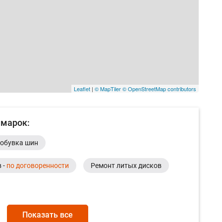
Leaflet
|
© MapTiler
© OpenStreetMap contributors
 марок:
обувка шин
 -
по договоренности
Ремонт литых дисков
Показать все