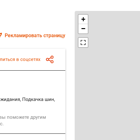
+
−
Рекламировать страницу
литься в соцсетях
жидания, Подкачка шин,
 вы поможете другим
с.