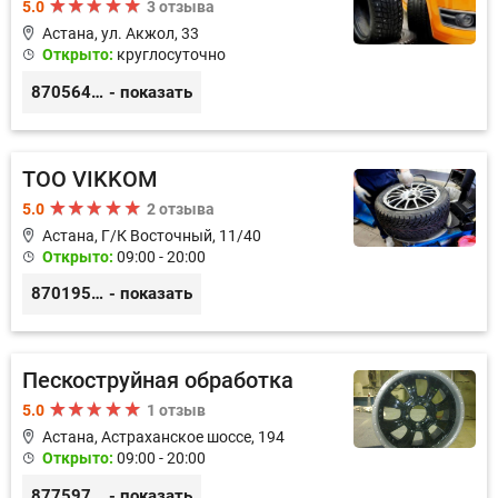
5.0
3 отзыва
Астана, ул. Акжол, 33
Открыто:
круглосуточно
87056458817
- показать
ТОО VIKKOM
5.0
2 отзыва
Астана, Г/К Восточный, 11/40
Открыто:
09:00 - 20:00
87019530341
- показать
Пескоструйная обработка
5.0
1 отзыв
Астана, Астраханское шоссе, 194
Открыто:
09:00 - 20:00
87759776643
- показать