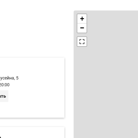
+
−
Хусейна, 5
20:00
ать