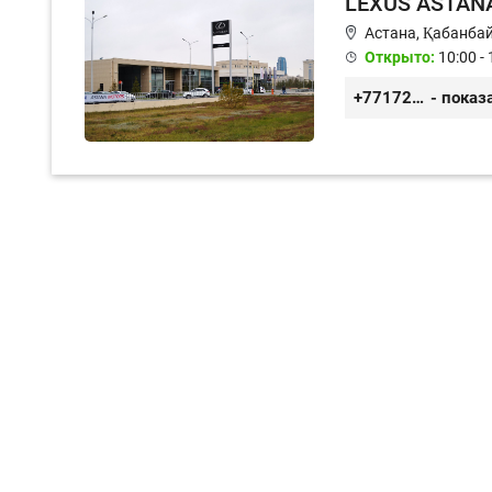
LEXUS ASTAN
Астана, ​Қабанба
Открыто:
10:00 - 
+77172577474
- показ