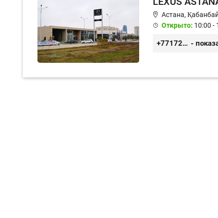
LEXUS ASTAN
Астана, ​Қабанба
Открыто:
10:00 - 
+77172577474
- показ