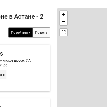
+
е в Астане - 2
−
По рейтингу
По цене
S
жинское шоссе , 7 А
21:00
ать