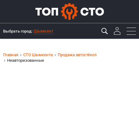
Шымкент
Выбрать город:
Главная
СТО Шымкента
Продажа автостёкол
Неавторизованные