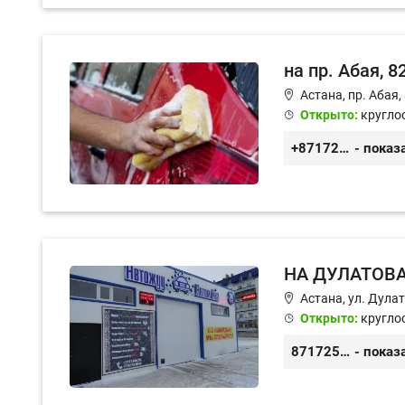
на пр. Абая, 8
Астана, пр. Абая,
Открыто:
кругло
+87172346978
- показ
НА ДУЛАТОВ
Астана, ул. Дула
Открыто:
кругло
87172566214, 87071119845
- показ