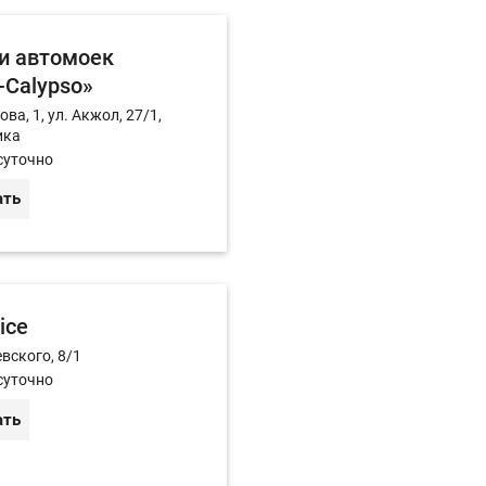
ти автомоек
-Calypso»
ва, 1, ул. Акжол, 27/1,
ика
суточно
ать
ice
вского, 8/1
суточно
ать