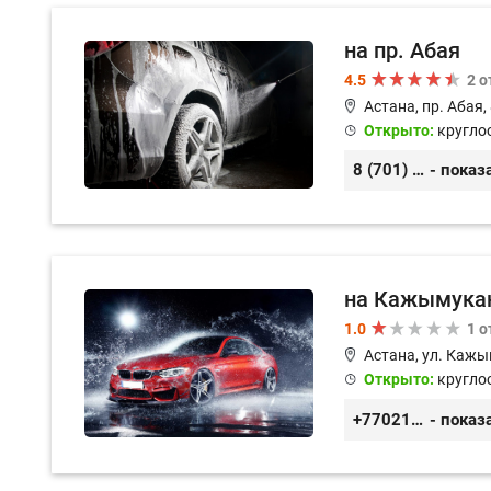
на пр. Абая
4.5
2 
Астана, пр. Абая,
Открыто:
кругло
8 (701) 128-59-41
- показ
на Кажымукан
1.0
1 
Астана, ул. Кажы
Открыто:
кругло
+77021908739
- показ