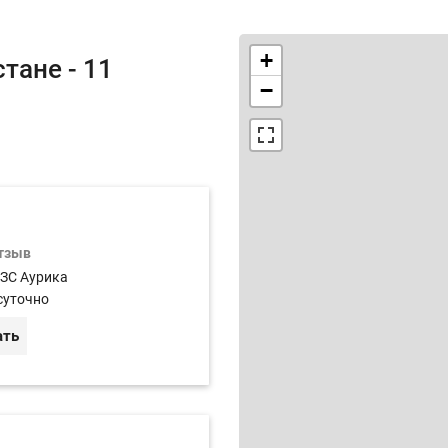
+
тане - 11
−
отзыв
АЗС Аурика
суточно
ать