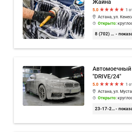
Жайна
5.0
1 
Астана, ул. Кенес
Открыто:
кругло
8 (702) 273-76-14
- показ
Автомоечный
"DRIVE/24"
5.0
1 
Астана, ул. Муст
Открыто:
кругло
23-17-22, 8 (747) 711-22-33
- показ