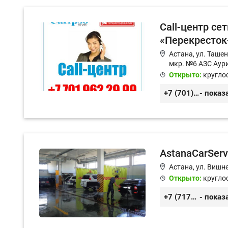
Call-центр се
«Перекресток
Астана, ул. Ташено
мкр. №6 АЗС Аур
Открыто:
кругло
+7 (701) 962-29-99
- показ
AstanaCarServ
Астана, ул. Вишне
Открыто:
кругло
+7 (7172) 72-96-27
- показ