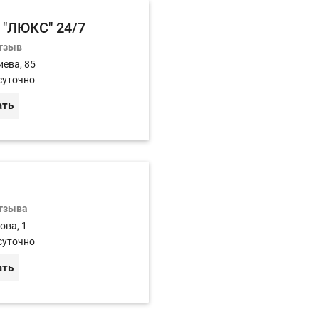
"ЛЮКС" 24/7
отзыв
иева, 85
суточно
ать
отзыва
ова, 1
суточно
ать