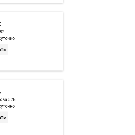
2
 82
суточно
ать
А
това 52Б
суточно
ать