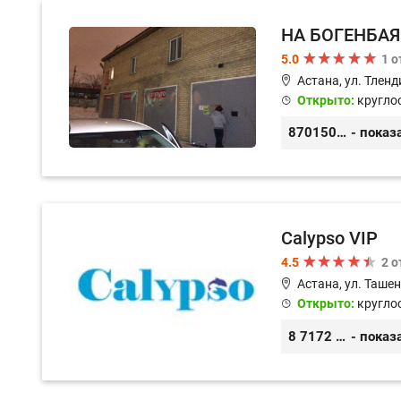
НА БОГЕНБАЯ 
5.0
1 
Астана, ул. Тленд
Открыто:
кругло
87015058689
- показ
Calypso VIP
4.5
2 
Астана, ул. Ташен
Открыто:
кругло
8 7172 20 40 75, 8 701 5017630
- показ