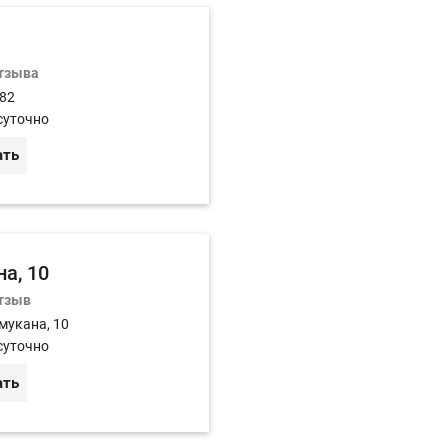
отзыва
 82
суточно
ать
а, 10
отзыв
мукана, 10
суточно
ать