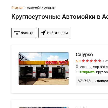
Главная
Автомойки Астаны
Круглосуточные Автомойки в Ас
Фильтр
Найти рядом
Calypso
5.0
1 
Астана, мкр №6 
Открыто:
кругло
87172369439
- показ