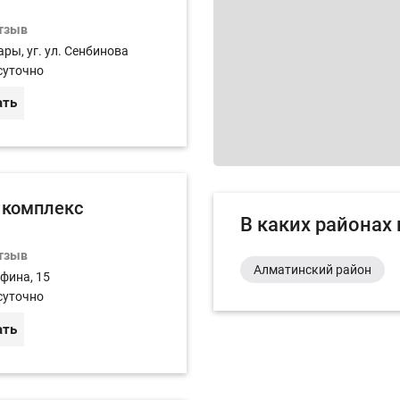
отзыв
ары, уг. ул. Сенбинова
суточно
ать
 комплекс
В каких районах
отзыв
Алматинский район
афина, 15
суточно
ать