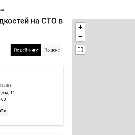
тей
дкостей на СТО в
+
−
По рейтингу
По цене
отзыва
цена, 11
:00
ать