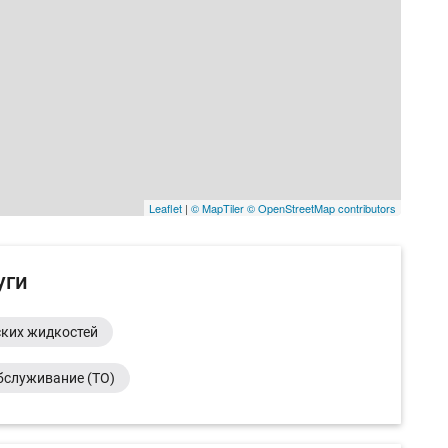
Leaflet
|
© MapTiler
© OpenStreetMap contributors
уги
ских жидкостей
бслуживание (ТО)