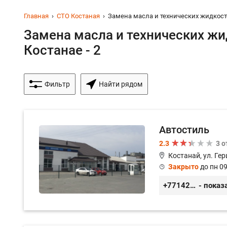
Главная
СТО Костаная
Замена масла и технических жидкос
Замена масла и технических жи
Костанае - 2
Фильтр
Найти рядом
Автостиль
2.3
3 
Костанай, ул. Гер
Закрыто
до пн 09
+77142559485
- показ